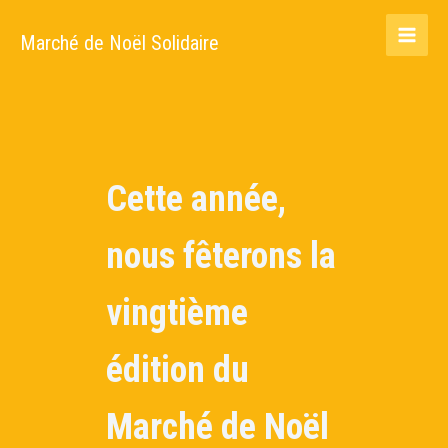
Aller
au
Marché de Noël Solidaire
MAIN
contenu
MEN
Cette année,
nous
f
êterons la
vingtième
édition du
Marché de Noël